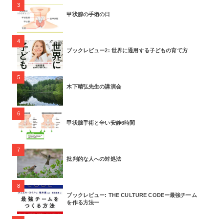
3
甲状腺の手術の日
4
ブックレビュー2: 世界に通用する子どもの育て方
5
木下晴弘先生の講演会
6
甲状腺手術と辛い安静6時間
7
批判的な人への対処法
8
ブックレビュー: THE CULTURE CODEー最強チーム
を作る方法ー