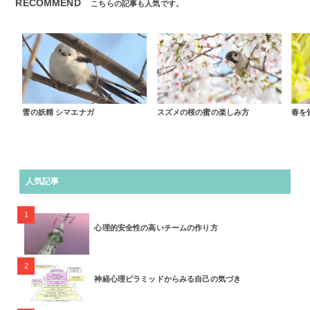
RECOMMEND
こちらの記事も人気です。
雪の妖精 シマエナガ
スズメの桜の蜜の楽しみ方
春を
人気記事
1
心理的安全性の高いチームの作り方
2
神経心理ピラミッドからみる自己の気づき