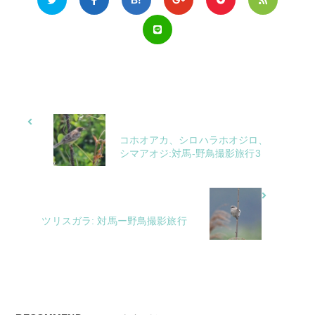
コホオアカ、シロハラホオジロ、
シマアオジ:対馬-野鳥撮影旅行3
ツリスガラ: 対馬ー野鳥撮影旅行