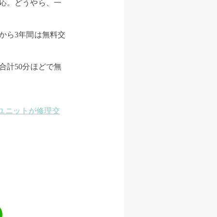
応。どうやら、一
から3年間は無料交
合計50分ほどで無
イユニットが修理交