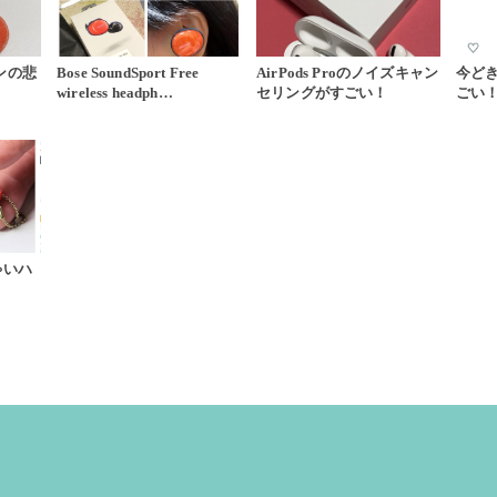
ホンの悲
Bose SoundSport Free
AirPods Proのノイズキャン
今ど
wireless headph…
セリングがすごい！
ごい
ゃいハ