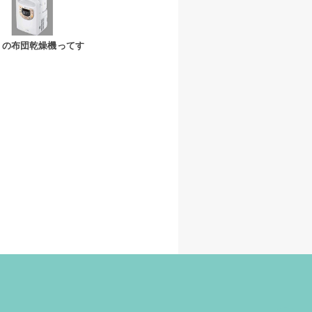
きの布団乾燥機ってす
！