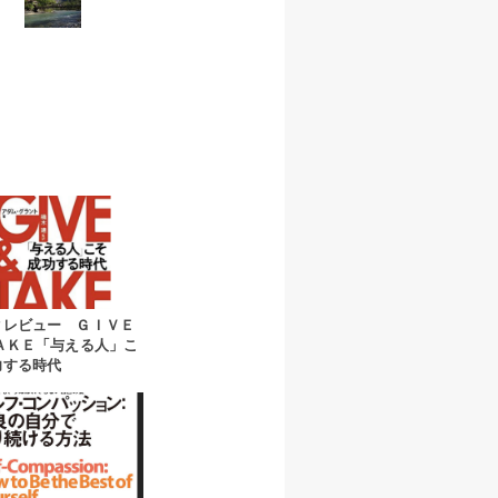
クレビュー ＧＩＶＥ
ＴＡＫＥ「与える人」こ
功する時代