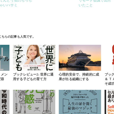
てんとう虫のちっち
リモート会議で気付
ゃいハサミ
いたこと
こちらの記事も人気です。
・メン
ブックレビュー2: 世界に通
心理的安全で、持続的に成
ブッ
変容
用する子どもの育て方
果が出る組織にする
＆ 
そ成