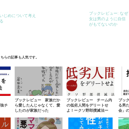
ブックレビュー: なぜ
いじめについて考え
女は男のように自信
る
がもてないのか
こちらの記事も人気です。
ブックレビュー 家族だか
ブックレビュー チーム内
ブッ
最強チ
ら愛したんじゃなくて、愛
の低劣人間をデリートせ
る男
したのが家族だった
よ！ークソ野郎撲滅法ー
会」