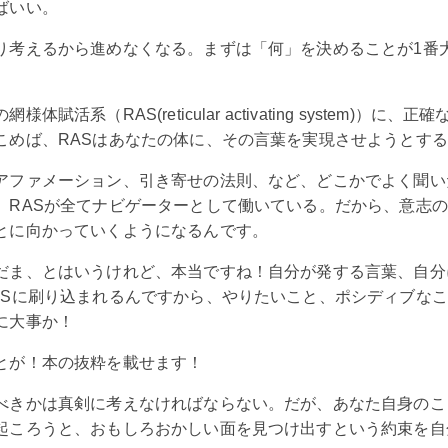
ばいい。
り考えるから進めなくなる。まずは「何」を決めることが1番
体賦活系（RAS(reticular activating system)）に
こめば、RASはあなたの体に、その言葉を実現させようとす
アファメーション、引き寄せの法則、など、どこかでよく聞い
、RASが全てナビゲーターとして働いている。だから、意志
とに向かっていくようになるんです。
だま、とはいうけれど、本当ですね！自分が発する言葉、自分
ASに刷り込まれるんですから、やりたいこと、ポシディブな
に大事か！
とが！本の抜粋を載せます！
べきかは真剣に考えなければならない。だが、あなた自身のこ
起ころうと、おもしろおかしい面を見つけ出すという約束を自