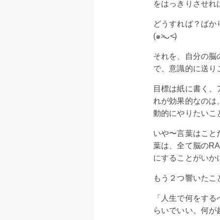
をはっきりさせれ
どうすれば？ばか
(๑˃̵ᴗ˂̵)
それを、自分の脳の網様
で、意識的に送り
目標は紙に書く、
れが効果的なのは
動的にやりたいこ
いや〜言葉はこと
葉は、全て脳のR
にすることがいか
もう２つ響いたこ
「人生で何をする
らいでいい。何が