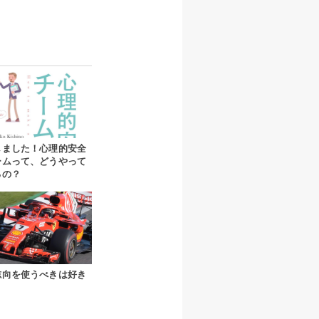
しました！心理的安全
ームって、どうやって
るの？
志向を使うべきは好き
と