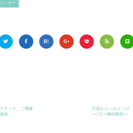
インダー
スラック、ご機嫌、
共感さんへのメッセ
感謝
ージ2ー幽体離脱ー