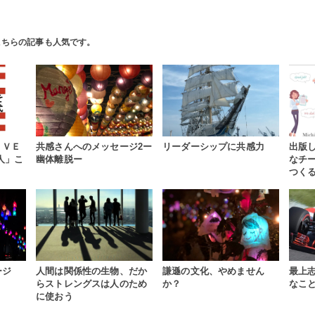
こちらの記事も人気です。
ＩＶＥ
共感さんへのメッセージ2ー
リーダーシップに共感力
出版
人」こ
幽体離脱ー
なチ
つく
ージ
人間は関係性の生物、だか
謙遜の文化、やめません
最上
らストレングスは人のため
か？
なこ
に使おう